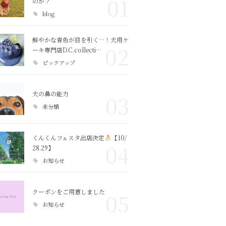
01
のか？
blog
鮮やかな青色が目を引く…！犬用ケ
02
ーキ専門店D.C.collecti…
ピックアップ
犬の鼻の能力
03
未分類
くんくんフェスタ出店決定
【10/
04
28.29】
お知らせ
クーポンをご用意しました
05
お知らせ