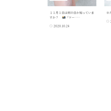
１１月１日は何の日か知っていま
※
すか？
「ケー……
2020.10.24