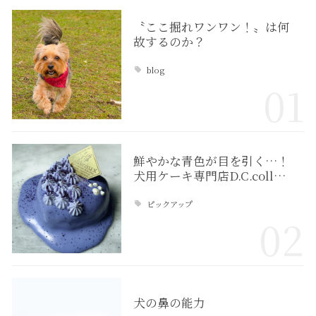
〝ここ掘れワンワン！〟は何
故するのか？
blog
01
鮮やかな青色が目を引く…！
犬用ケーキ専門店D.C.coll…
ピックアップ
02
犬の鼻の能力